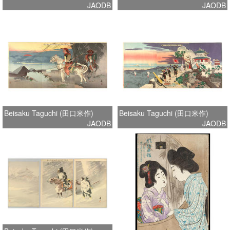
JAODB
JAODB
Beisaku Taguchi (田口米作)
Beisaku Taguchi (田口米作)
JAODB
JAODB