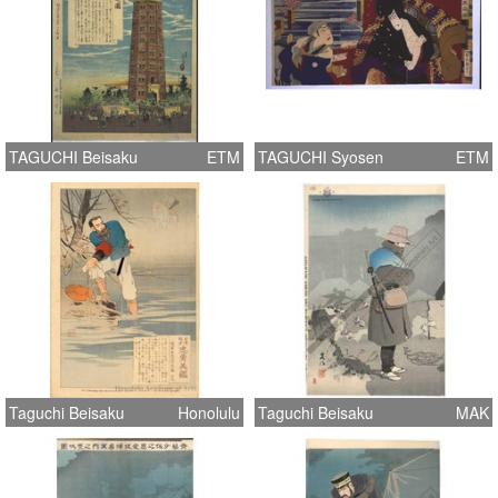
TAGUCHI Beisaku
ETM
TAGUCHI Syosen
ETM
Taguchi Beisaku
Honolulu
Taguchi Beisaku
MAK