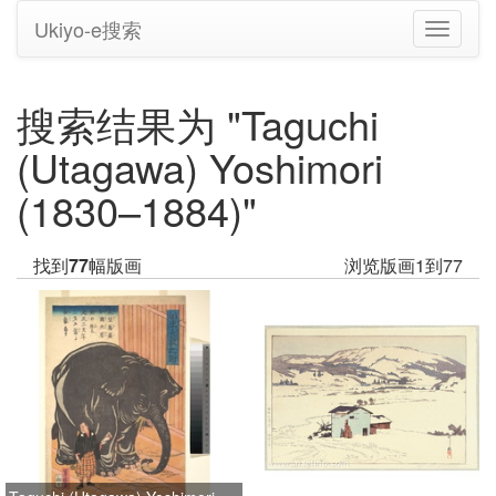
Ukiyo-e搜索
切
换
导
航
搜索结果为 "Taguchi
(Utagawa) Yoshimori
(1830–1884)"
找到
77
幅版画
浏览版画1到77