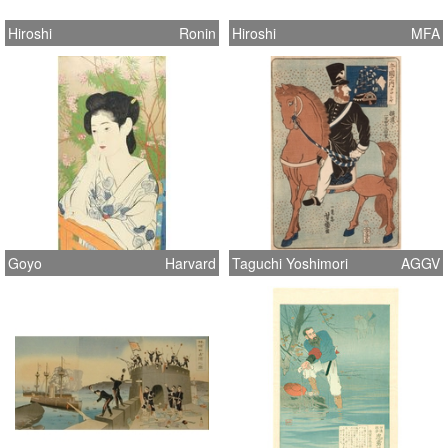
Hiroshi
Ronin
Hiroshi
MFA
Goyo
Harvard
Taguchi Yoshimori
AGGV