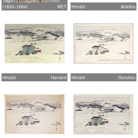
Taguchi (Utagawa) Yoshimori
(1830–1884)
MET
Hiroshi
Artelino
Hiroshi
Harvard
Hiroshi
Honolulu