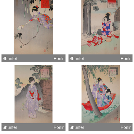
Shuntei
Ronin
Shuntei
Ronin
Shuntei
Ronin
Shuntei
Ronin