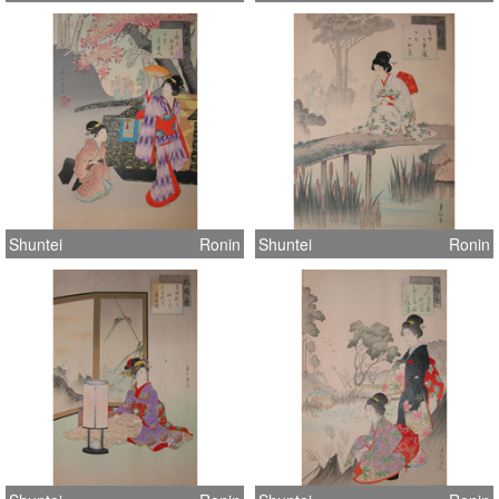
Shuntei
Ronin
Shuntei
Ronin