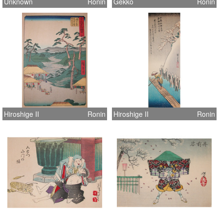
Unknown
Ronin
Gekko
Ronin
Hiroshige II
Ronin
Hiroshige II
Ronin