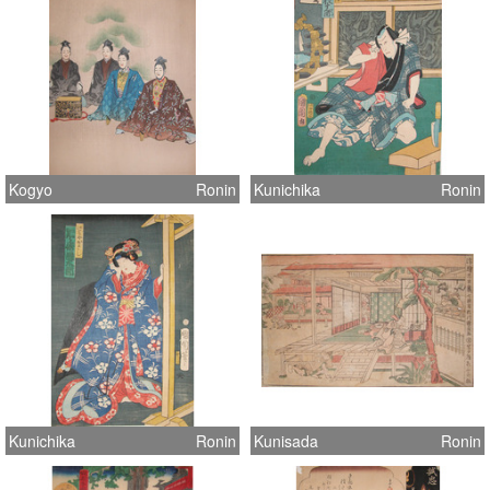
Kogyo
Ronin
Kunichika
Ronin
Kunichika
Ronin
Kunisada
Ronin