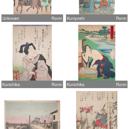
Unknown
Ronin
Kuniyoshi
Ronin
Kunichika
Ronin
Kunichika
Ronin