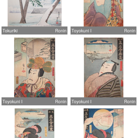
Tokuriki
Ronin
Toyokuni I
Ronin
Toyokuni I
Ronin
Toyokuni I
Ronin