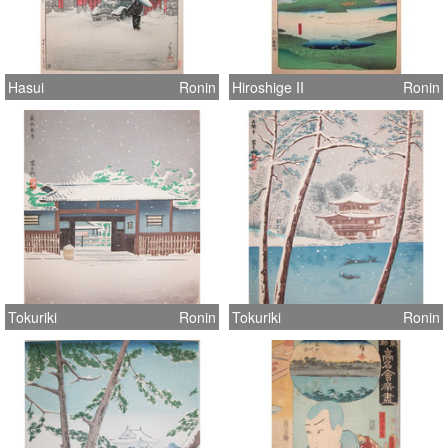
Hasui
Ronin
Hiroshige II
Ronin
Tokuriki
Ronin
Tokuriki
Ronin