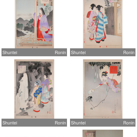
Shuntei
Ronin
Shuntei
Ronin
Shuntei
Ronin
Shuntei
Ronin