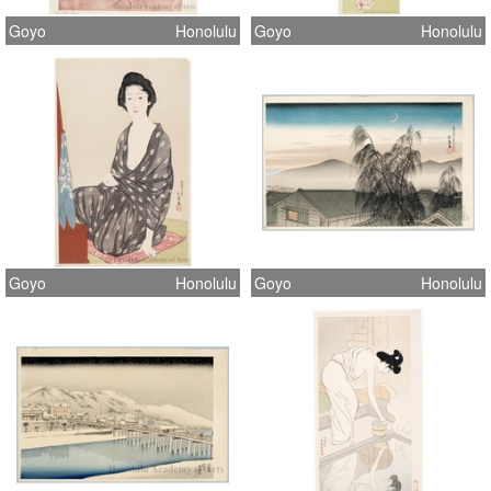
Goyo
Honolulu
Goyo
Honolulu
Goyo
Honolulu
Goyo
Honolulu