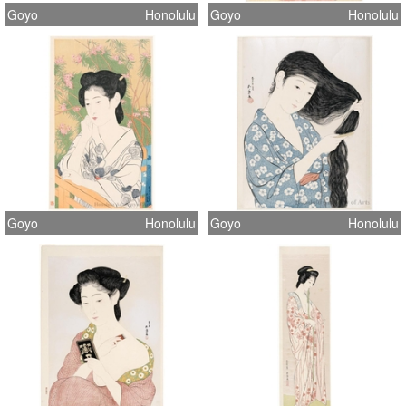
Goyo
Honolulu
Goyo
Honolulu
Goyo
Honolulu
Goyo
Honolulu