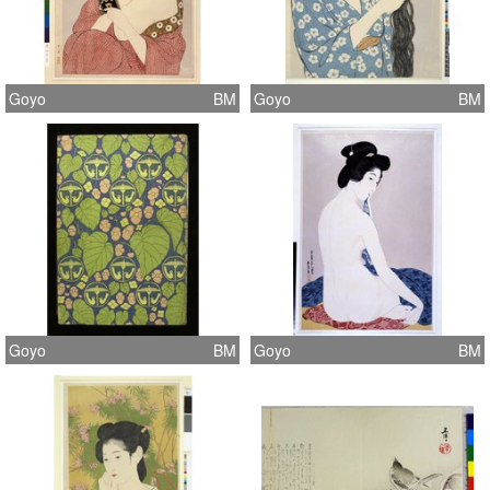
Goyo
BM
Goyo
BM
Goyo
BM
Goyo
BM