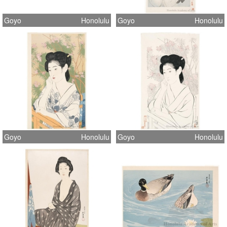
Goyo
Honolulu
Goyo
Honolulu
Goyo
Honolulu
Goyo
Honolulu