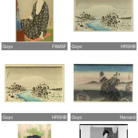
Goyo
FAMSF
Goyo
HRSHB
Goyo
HRSHB
Goyo
Harvard