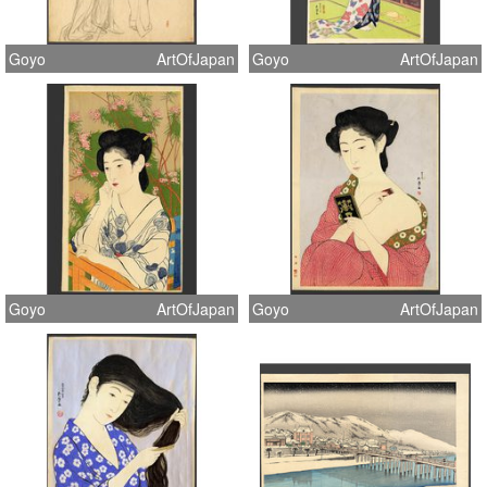
Goyo
ArtOfJapan
Goyo
ArtOfJapan
Goyo
ArtOfJapan
Goyo
ArtOfJapan