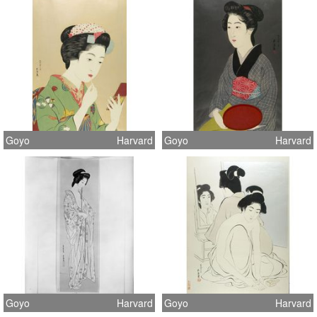
Goyo
Harvard
Goyo
Harvard
Goyo
Harvard
Goyo
Harvard