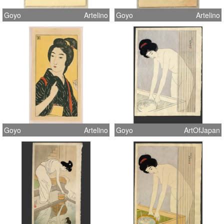
Goyo
Artelino
Goyo
Artelino
Goyo
Artelino
Goyo
ArtOfJapan