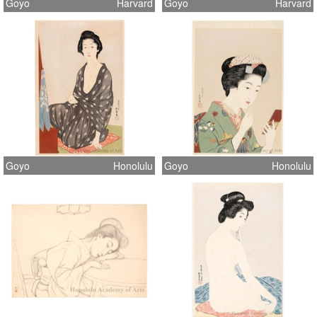
Goyo
Harvard
Goyo
Harvard
Goyo
Honolulu
Goyo
Honolulu