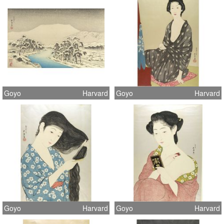
Goyo
Harvard
Goyo
Harvard
Goyo
Harvard
Goyo
Harvard