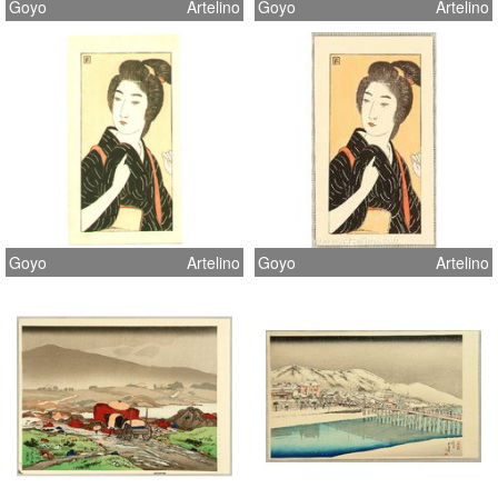
Goyo
Artelino
Goyo
Artelino
Goyo
Artelino
Goyo
Artelino