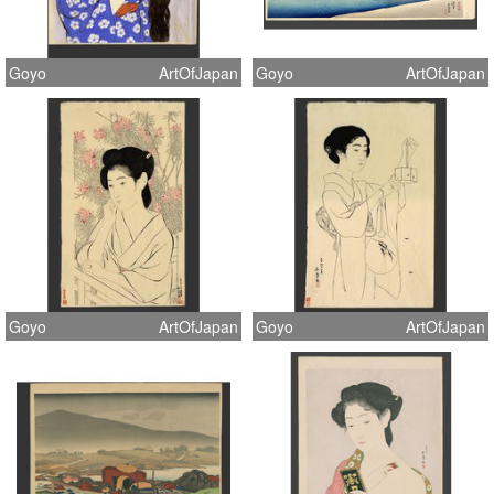
Goyo
ArtOfJapan
Goyo
ArtOfJapan
Goyo
ArtOfJapan
Goyo
ArtOfJapan