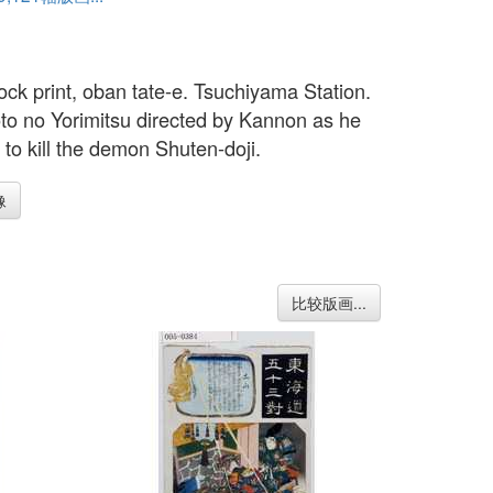
ck print, oban tate-e. Tsuchiyama Station.
o no Yorimitsu directed by Kannon as he
 to kill the demon Shuten-doji.
像
比较版画...