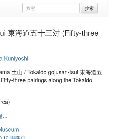
sui 東海道五十三対 (Fifty-three
a Kuniyoshi
yama 土山 / Tokaido gojusan-tsui 東海道五
fty-three pairings along the Tokaido
irca)
..
 Museum
,121幅版画...