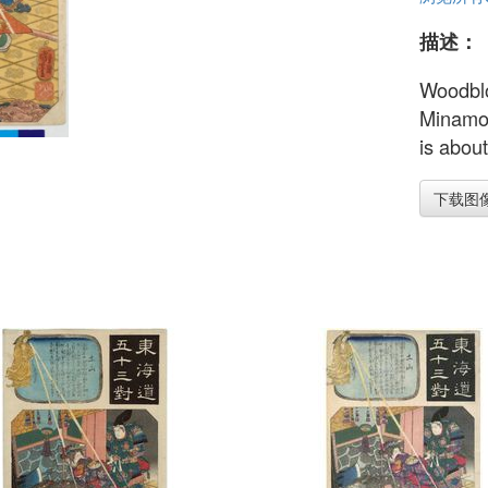
描述：
Woodblo
Minamot
is about
下载图