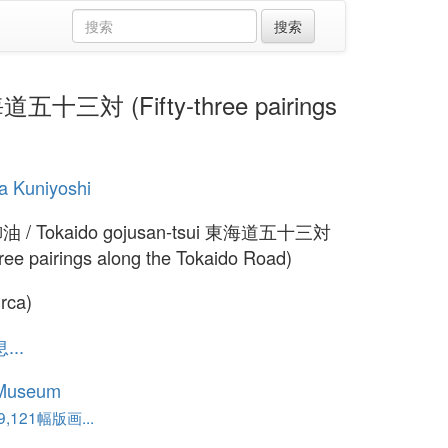
五十三対 (Fifty-three pairings
a Kuniyoshi
油 / Tokaido gojusan-tsui 東海道五十三対
three pairings along the Tokaido Road)
irca)
..
 Museum
,121幅版画...