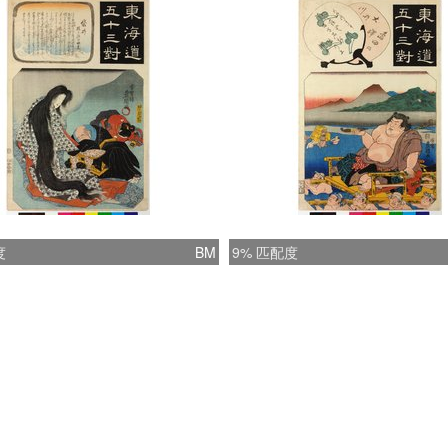
度
BM
9% 匹配度