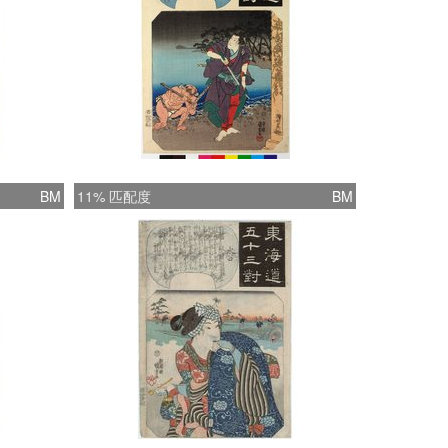
BM
11% 匹配度
BM