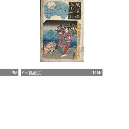
BM
9% 匹配度
MAK