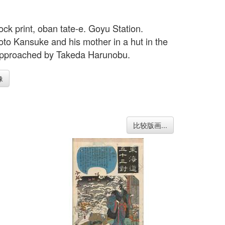
ck print, oban tate-e. Goyu Station.
o Kansuke and his mother in a hut in the
pproached by Takeda Harunobu.
像
比较版画...