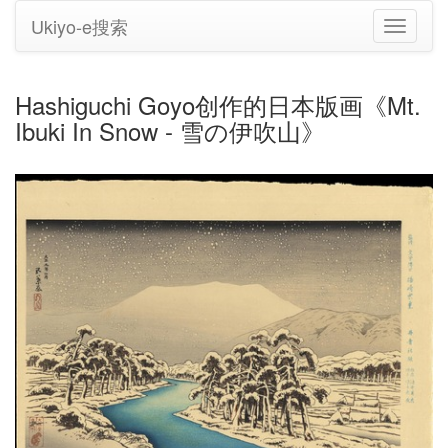
Ukiyo-e搜索
切
换
导
航
Hashiguchi Goyo创作的日本版画《Mt.
Ibuki In Snow - 雪の伊吹山》