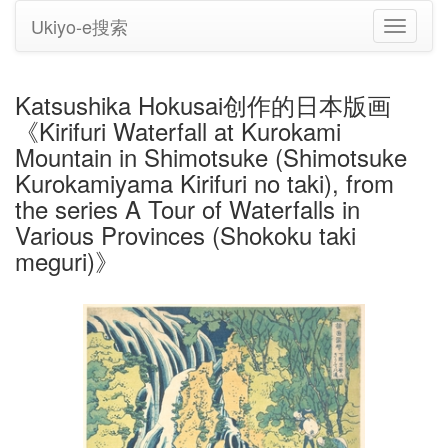
Ukiyo-e搜索
切
换
导
航
Katsushika Hokusai创作的日本版画
《Kirifuri Waterfall at Kurokami
Mountain in Shimotsuke (Shimotsuke
Kurokamiyama Kirifuri no taki), from
the series A Tour of Waterfalls in
Various Provinces (Shokoku taki
meguri)》