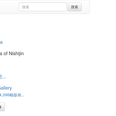
ma
 of Nishijin
..
allery
,396幅版画...
像