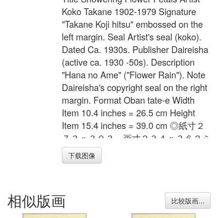
Koko Takane 1902-1979 Signature
"Takane Koji hitsu" embossed on the
left margin. Seal Artist's seal (koko).
Dated Ca. 1930s. Publisher Daireisha
(active ca. 1930 -50s). Description
"Hana no Ame" ("Flower Rain"). Note
Daireisha's copyright seal on the right
margin. Format Oban tate-e Width
Item 10.4 inches = 26.5 cm Height
Item 15.4 inches = 39.0 cm ◎紙寸２
７３ｘ３９３、画寸２３４ｘ３６２ミ
リ。
下载图像
相似版画
比较版画...