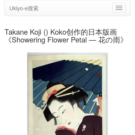
Ukiyo-e搜索
切
换
导
航
Takane Koji () Koko创作的日本版画
《Showering Flower Petal — 花の雨》