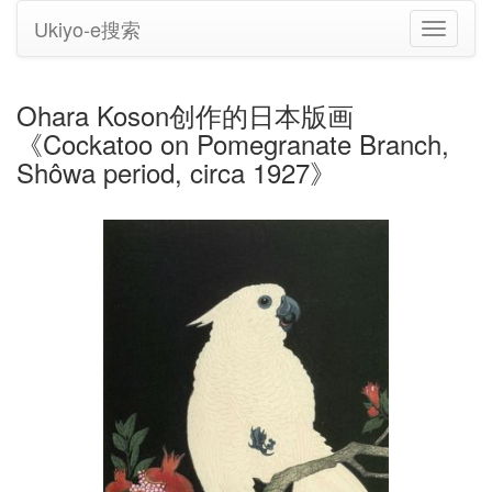
Ukiyo-e搜索
切
换
导
航
Ohara Koson创作的日本版画
《Cockatoo on Pomegranate Branch,
Shôwa period, circa 1927》