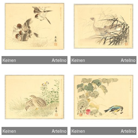
Keinen
Artelino
Keinen
Artelino
Keinen
Artelino
Keinen
Artelino