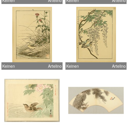
Keinen
Artelino
Keinen
Artelino
Keinen
Artelino
Keinen
Artelino