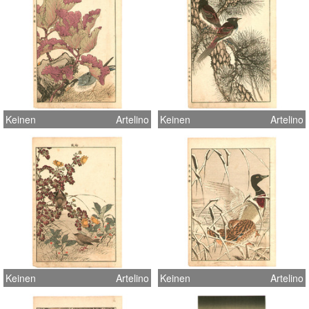
Keinen
Artelino
Keinen
Artelino
Keinen
Artelino
Keinen
Artelino