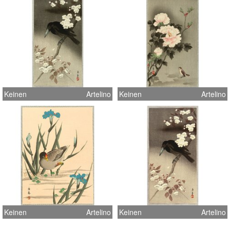
Keinen
Artelino
Keinen
Artelino
Keinen
Artelino
Keinen
Artelino