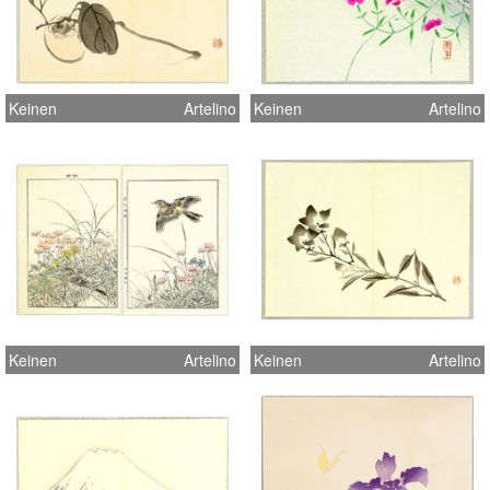
Keinen
Artelino
Keinen
Artelino
Keinen
Artelino
Keinen
Artelino