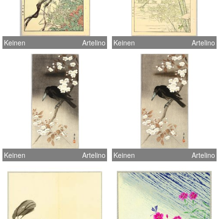
Keinen
Artelino
Keinen
Artelino
Keinen
Artelino
Keinen
Artelino