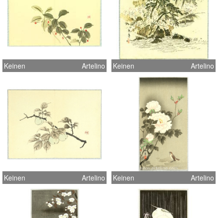
Keinen
Artelino
Keinen
Artelino
Keinen
Artelino
Keinen
Artelino