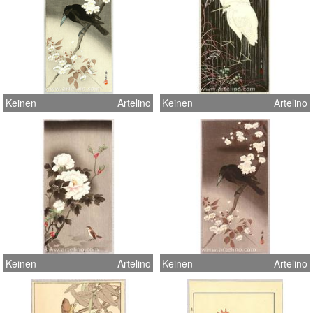
Keinen
Artelino
Keinen
Artelino
Keinen
Artelino
Keinen
Artelino