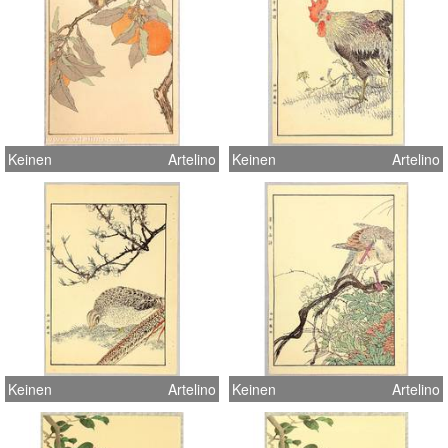
Keinen
Artelino
Keinen
Artelino
Keinen
Artelino
Keinen
Artelino