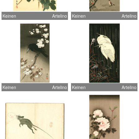
Keinen
Artelino
Keinen
Artelino
Keinen
Artelino
Keinen
Artelino