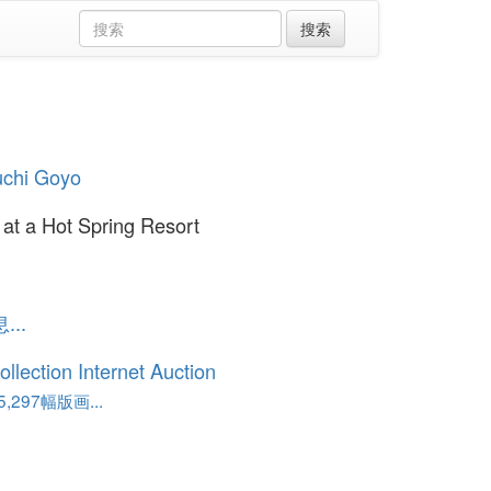
uchi Goyo
t a Hot Spring Resort
..
ollection Internet Auction
,297幅版画...