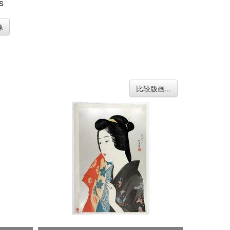
s
像
比较版画...