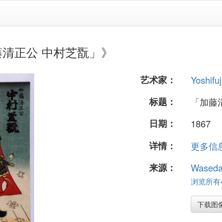
加藤清正公 中村芝翫」》
艺术家：
Yoshifuj
标题：
「加藤
日期：
1867
详情：
更多信息.
来源：
Waseda
浏览所有46
下载图