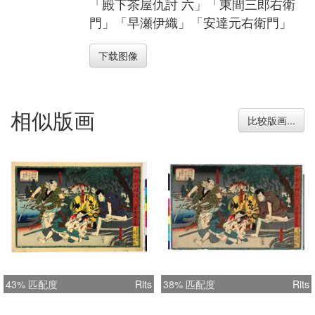
「殿下茶屋仇討 六」「東間三郎右衛
門」「早瀬伊織」「安達元右衛門」
下载图像
相似版画
比较版画...
43% 匹配度
Rits
38% 匹配度
Rits