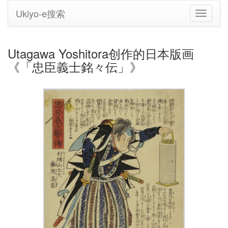
Ukiyo-e搜索
切
换
导
航
Utagawa Yoshitora创作的日本版画
《「忠臣義士銘々伝」》