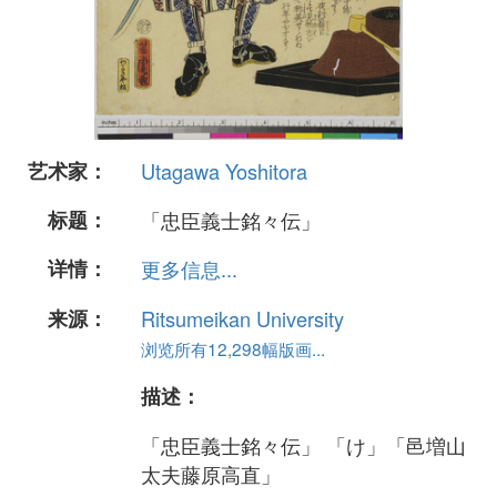
艺术家：
Utagawa Yoshitora
标题：
「忠臣義士銘々伝」
详情：
更多信息...
来源：
Ritsumeikan University
浏览所有12,298幅版画...
描述：
「忠臣義士銘々伝」 「け」「邑増山
太夫藤原高直」