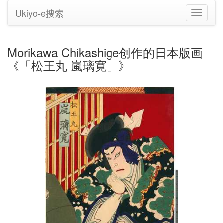
Ukiyo-e搜索
切
换
导
航
Morikawa Chikashige创作的日本版画
《「松王丸 嵐璃寛」》