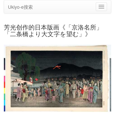
Ukiyo-e搜索
切
换
导
航
芳光创作的日本版画《「京洛名所」
「二条橋より大文字を望む」》