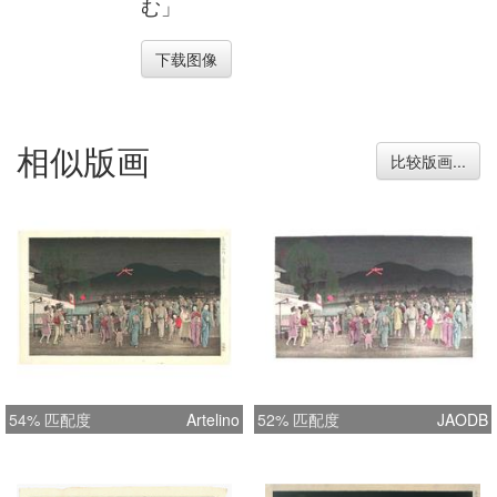
む」
下载图像
相似版画
比较版画...
54% 匹配度
Artelino
52% 匹配度
JAODB