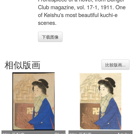
Club magazine, vol. 17-1, 1911. One
of Keishu's most beautiful kuchi-e
scenes.
下载图像
相似版画
比较版画...