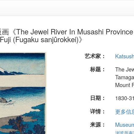
he Jewel River In Musashi Province (
 Fuji (Fugaku sanjûrokkei)》
艺术家：
Katsush
标题：
The Jew
Tamagaw
Mount F
日期：
1830-3
详情：
更多信息.
来源：
Museum 
浏览所有37