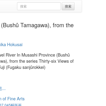
Bushû Tamagawa), from the
ika Hokusai
el River In Musashi Province (Bushû
a), from the series Thirty-six Views of
uji (Fugaku sanjûrokkei)
1
..
of Fine Arts
,045幅版画...