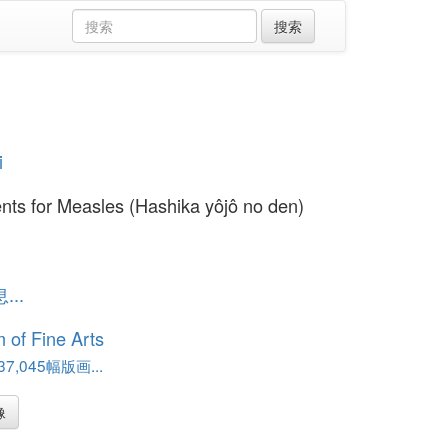
i
nts for Measles (Hashika yôjô no den)
..
of Fine Arts
,045幅版画...
像