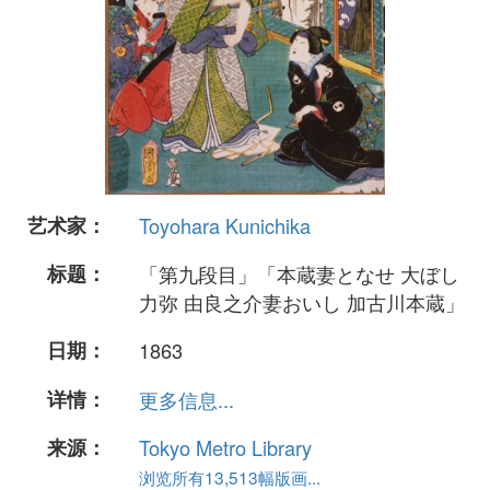
艺术家：
Toyohara Kunichika
标题：
「第九段目」「本蔵妻となせ 大ぼし
力弥 由良之介妻おいし 加古川本蔵」
日期：
1863
详情：
更多信息...
来源：
Tokyo Metro Library
浏览所有13,513幅版画...