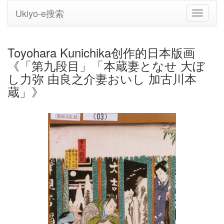
Ukiyo-e搜索
切
换
导
航
Toyohara Kunichika创作的日本版画
《「第九段目」「本蔵妻となせ 大ぼ
し力弥 由良之介妻おいし 加古川本
蔵」》