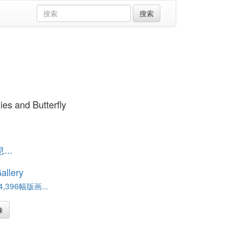
lies and Butterfly
..
allery
,396幅版画...
像