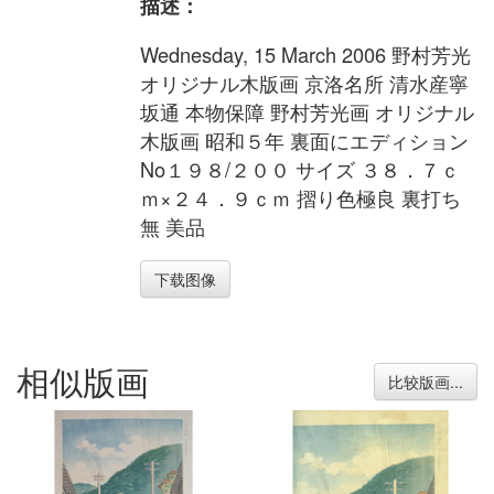
描述：
Wednesday, 15 March 2006 野村芳光
オリジナル木版画 京洛名所 清水産寧
坂通 本物保障 野村芳光画 オリジナル
木版画 昭和５年 裏面にエディション
No１９８/２００ サイズ ３８．７ｃ
ｍ×２４．９ｃｍ 摺り色極良 裏打ち
無 美品
下载图像
相似版画
比较版画...