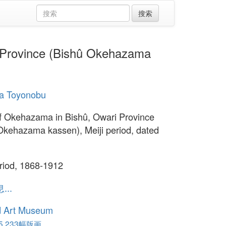
rovince (Bishû Okehazama
a Toyonobu
of Okehazama in Bishû, Owari Province
Okehazama kassen), Meiji period, dated
eriod, 1868-1912
..
d Art Museum
,233幅版画...