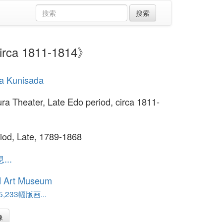
rca 1811-1814》
a Kunisada
a Theater, Late Edo period, circa 1811-
iod, Late, 1789-1868
..
d Art Museum
,233幅版画...
像