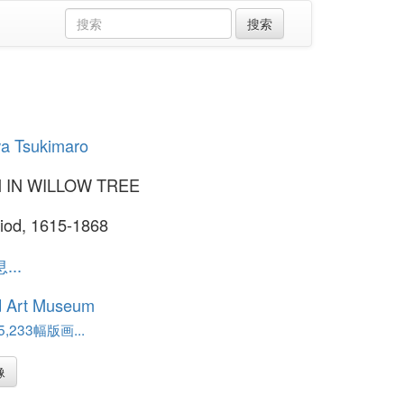
a Tsukimaro
 IN WILLOW TREE
iod, 1615-1868
..
d Art Museum
,233幅版画...
像