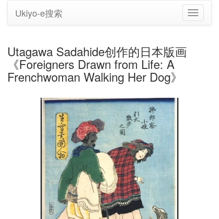
Ukiyo-e搜索
切
换
导
航
Utagawa Sadahide创作的日本版画
《Foreigners Drawn from Life: A
Frenchwoman Walking Her Dog》