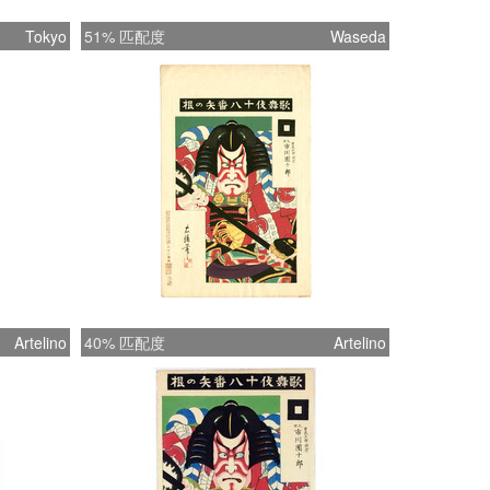
Tokyo
51% 匹配度
Waseda
Artelino
40% 匹配度
Artelino