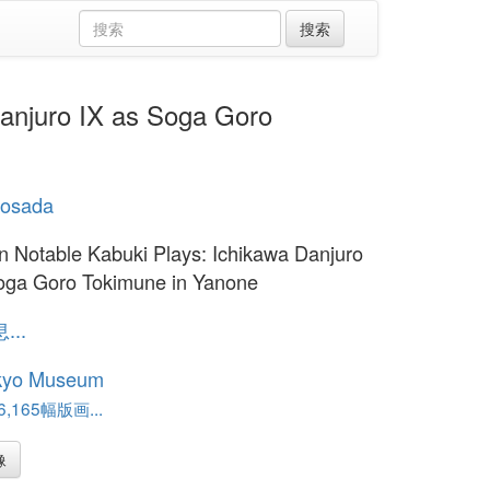
njuro IX as Soga Goro
iyosada
n Notable Kabuki Plays: Ichikawa Danjuro
oga Goro Tokimune in Yanone
..
kyo Museum
,165幅版画...
像