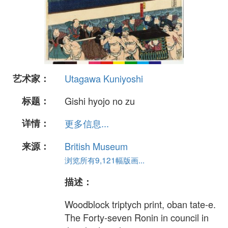
艺术家：
Utagawa Kuniyoshi
标题：
Gishi hyojo no zu
详情：
更多信息...
来源：
British Museum
浏览所有9,121幅版画...
描述：
Woodblock triptych print, oban tate-e.
The Forty-seven Ronin in council in