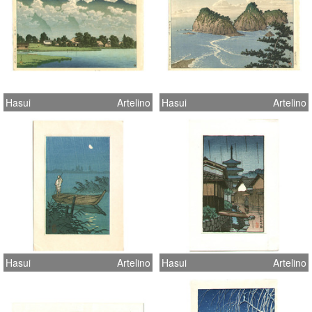
Hasui
Artelino
Hasui
Artelino
Hasui
Artelino
Hasui
Artelino