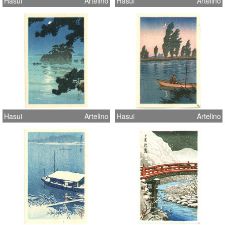
Hasui
Artelino
Hasui
Artelino
Hasui
Artelino
Hasui
Artelino