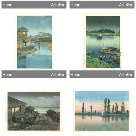
Hasui
Artelino
Hasui
Artelino
Hasui
Artelino
Hasui
Artelino