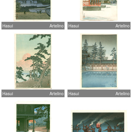
Hasui
Artelino
Hasui
Artelino
Hasui
Artelino
Hasui
Artelino