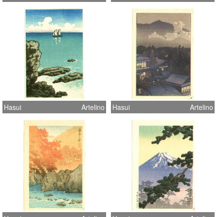
Hasui
Artelino
Hasui
Artelino