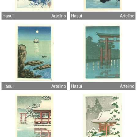
Hasui
Artelino
Hasui
Artelino
Hasui
Artelino
Hasui
Artelino