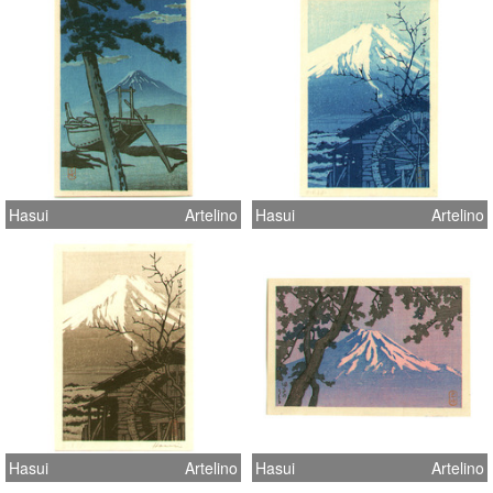
Hasui
Artelino
Hasui
Artelino
Hasui
Artelino
Hasui
Artelino