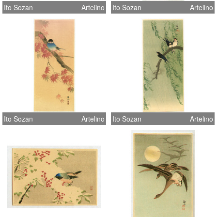
Ito Sozan
Artelino
Ito Sozan
Artelino
Ito Sozan
Artelino
Ito Sozan
Artelino