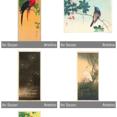
Ito Sozan
Artelino
Ito Sozan
Artelino
Ito Sozan
Artelino
Ito Sozan
Artelino