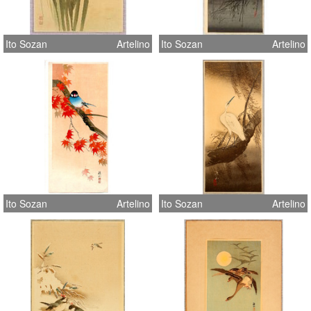
Ito Sozan
Artelino
Ito Sozan
Artelino
Ito Sozan
Artelino
Ito Sozan
Artelino