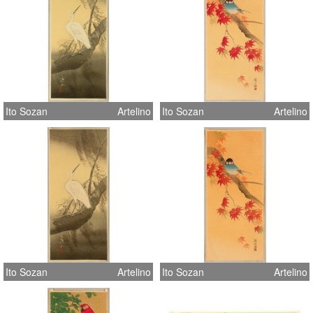
Ito Sozan
Artelino
Ito Sozan
Artelino
Ito Sozan
Artelino
Ito Sozan
Artelino