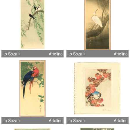
Ito Sozan
Artelino
Ito Sozan
Artelino
Ito Sozan
Artelino
Ito Sozan
Artelino