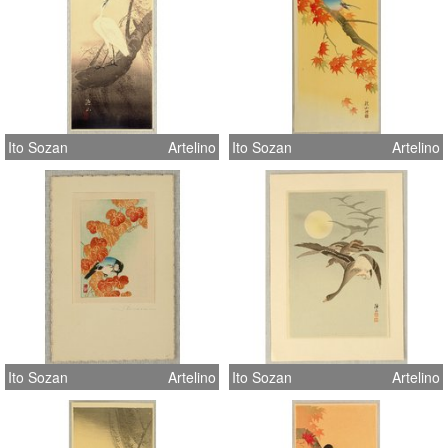
Ito Sozan
Artelino
Ito Sozan
Artelino
Ito Sozan
Artelino
Ito Sozan
Artelino