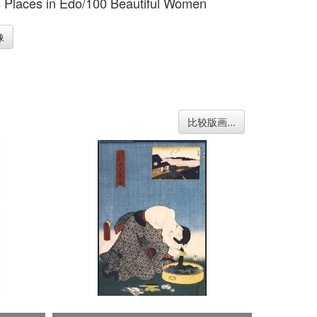
Places in Edo/100 Beautiful Women
像
比较版画...