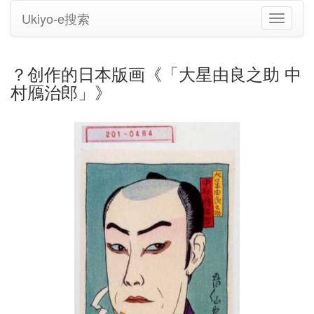
Ukiyo-e搜索
切
换
导
航
？创作的日本版画《「大星由良之助 中
村鴈治郎」》