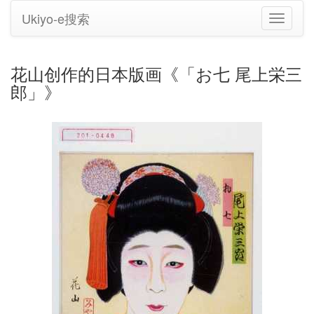
Ukiyo-e搜索
切
换
导
航
花山创作的日本版画《「お七 尾上栄三
郎」》