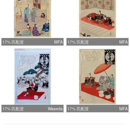
17% 匹配度
MFA
17% 匹配度
MFA
17% 匹配度
Waseda
17% 匹配度
MFA