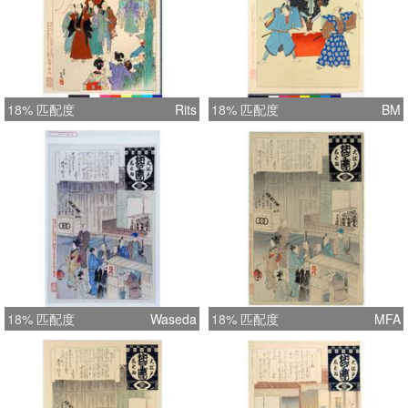
18% 匹配度
Rits
18% 匹配度
BM
18% 匹配度
Waseda
18% 匹配度
MFA