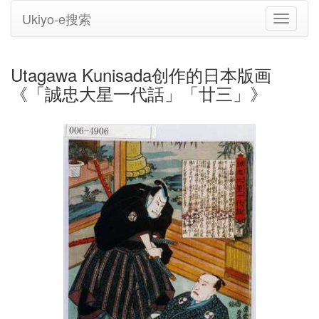
Ukiyo-e搜索
切
换
导
航
Utagawa Kunisada创作的日本版画
《「誠忠大星一代話」「廿三」》