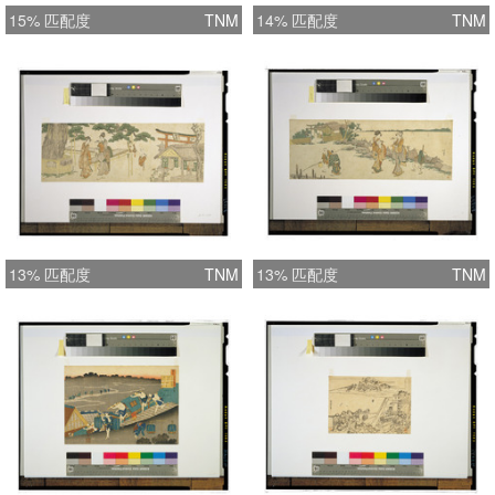
15% 匹配度
TNM
14% 匹配度
TNM
13% 匹配度
TNM
13% 匹配度
TNM