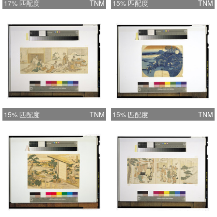
17% 匹配度
TNM
15% 匹配度
TNM
15% 匹配度
TNM
15% 匹配度
TNM