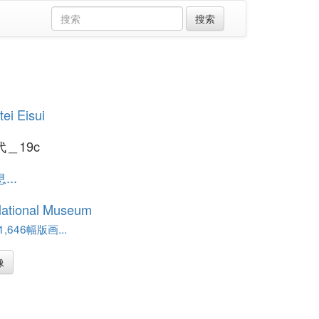
tei Eisui
＿19c
..
National Museum
,646幅版画...
像