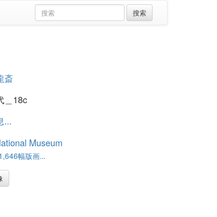
龍斎
＿18c
..
National Museum
,646幅版画...
像