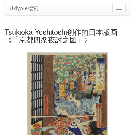
Ukiyo-e搜索
切
换
导
航
Tsukioka Yoshitoshi创作的日本版画
《「京都四条夜討之図」》