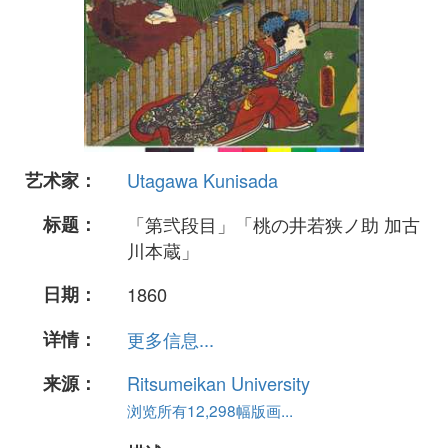
艺术家：
Utagawa Kunisada
标题：
「第弐段目」「桃の井若狭ノ助 加古
川本蔵」
日期：
1860
详情：
更多信息...
来源：
Ritsumeikan University
浏览所有12,298幅版画...