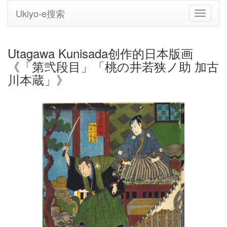
Ukiyo-e搜索
切
换
导
航
Utagawa Kunisada创作的日本版画
《「第弐段目」「桃の井若狭ノ助 加古
川本蔵」》