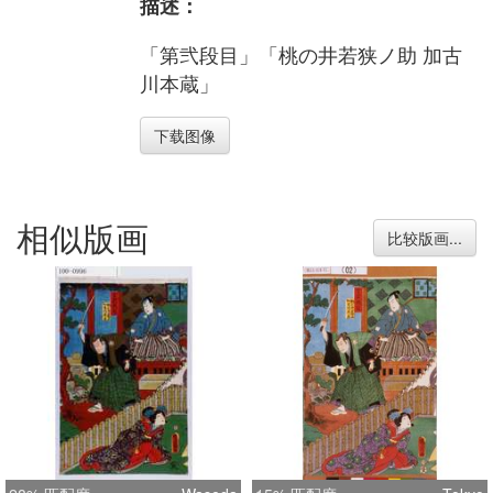
描述：
「第弐段目」「桃の井若狭ノ助 加古
川本蔵」
下载图像
相似版画
比较版画...