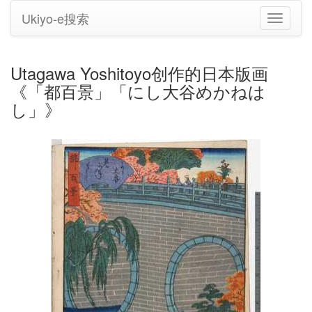
Ukiyo-e搜索
切
换
导
航
Utagawa Yoshitoyo创作的日本版画
《「都百景」「にし大谷めかねは
し」》