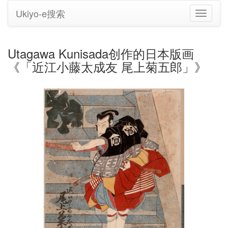
Ukiyo-e搜索
切
换
导
航
Utagawa Kunisada创作的日本版画
《「近江小藤太成友 尾上菊五郎」》