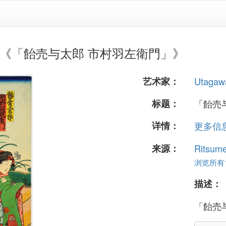
日本版画《「飴売与太郎 市村羽左衛門」》
艺术家：
Utagaw
标题：
「飴売
详情：
更多信息.
来源：
Ritsume
浏览所有12
描述：
「飴売