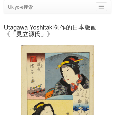
Ukiyo-e搜索
切
换
导
航
Utagawa Yoshitaki创作的日本版画
《「見立源氏」》