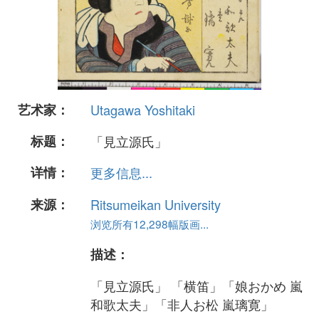
艺术家：
Utagawa Yoshitaki
标题：
「見立源氏」
详情：
更多信息...
来源：
Ritsumeikan University
浏览所有12,298幅版画...
描述：
「見立源氏」 「横笛」「娘おかめ 嵐
和歌太夫」「非人お松 嵐璃寛」