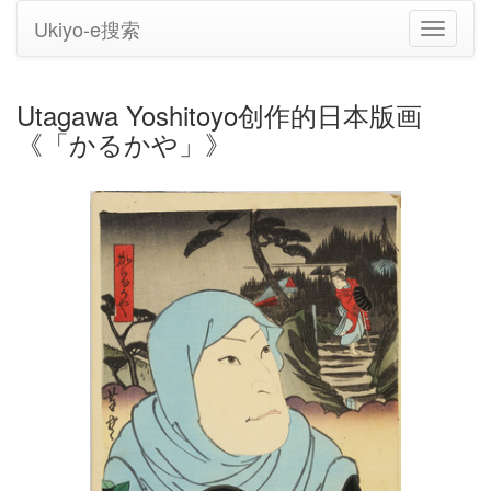
Ukiyo-e搜索
切
换
导
航
Utagawa Yoshitoyo创作的日本版画
《「かるかや」》