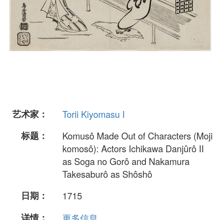
艺术家：
Torii Kiyomasu I
标题：
Komusô Made Out of Characters (Moji
komosô): Actors Ichikawa Danjûrô II
as Soga no Gorô and Nakamura
Takesaburô as Shôshô
日期：
1715
详情：
更多信息...