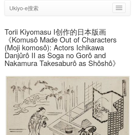
Ukiyo-e搜索
切
换
导
航
Torii Kiyomasu I创作的日本版画
《Komusô Made Out of Characters
(Moji komosô): Actors Ichikawa
Danjûrô II as Soga no Gorô and
Nakamura Takesaburô as Shôshô》