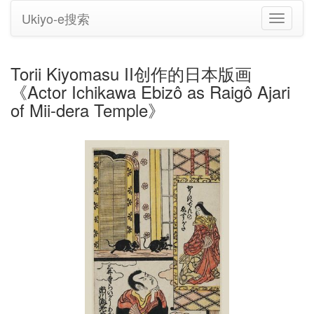
Ukiyo-e搜索
切
换
导
航
Torii Kiyomasu II创作的日本版画
《Actor Ichikawa Ebizô as Raigô Ajari
of Mii-dera Temple》