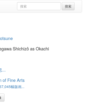
yotsune
egawa Shichizô as Okachi
..
of Fine Arts
,045幅版画...
像