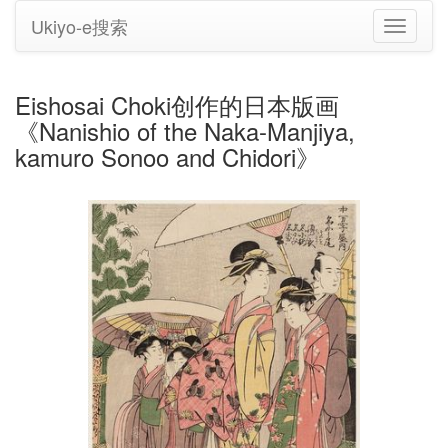
Ukiyo-e搜索
切
换
导
航
Eishosai Choki创作的日本版画
《Nanishio of the Naka-Manjiya,
kamuro Sonoo and Chidori》