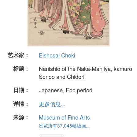
艺术家：
Eishosai Choki
标题：
Nanishio of the Naka-Manjiya, kamuro
Sonoo and Chidori
日期：
Japanese, Edo period
详情：
更多信息...
来源：
Museum of Fine Arts
浏览所有37,045幅版画...